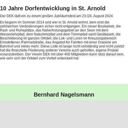
10 Jahre Dorfentwicklung in St. Arnold
Der DEK lädt ein zu einem großen Jubiläumsfest am 23./24. August 2024
Es begann im Sommer 2014 und wer in St. Arnold wohnt, dem sind die
zahlreichen Veränderungen sicher nicht entgangen. Ein neuer Bouleplatz, die
Rast- und Ruheplätze, das Naherholungsgebiet an den Seen mit dem
Wasserlehrpfad, dem Naturlehrpfad und dem Trimmpfad samt Gerätepark, die
Beschilderung im ganzen Ortsteil, die Lok- und Loren im Kreuzungsbereich
Emsdettener-/Fahrradstraße, das Angebot für Fahrten mit einer Draisine am
Bahnhof und vieles mehr. Diese Liste ist lange nicht vollständig und nicht zuletzt
hat die finanzielle Förderung anderer Vereine auch geholfen, eigene Projekt
voranzutreiben. Der Verein DEK mit über 400 Mitgliedern kann stolz darauf sein,
wie sehr sich der Ortsteil zum Vorteil entwickelt hat.
Bernhard Nagelsmann