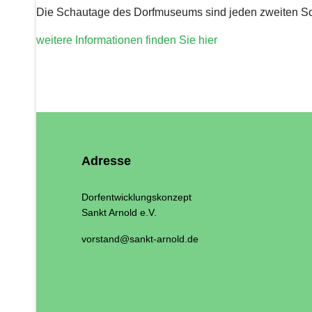
Die Schautage des Dorfmuseums sind jeden zweiten S
weitere Informationen finden Sie hier
Adresse
Dorfentwicklungskonzept
Sankt Arnold e.V.
vorstand@sankt-arnold.de