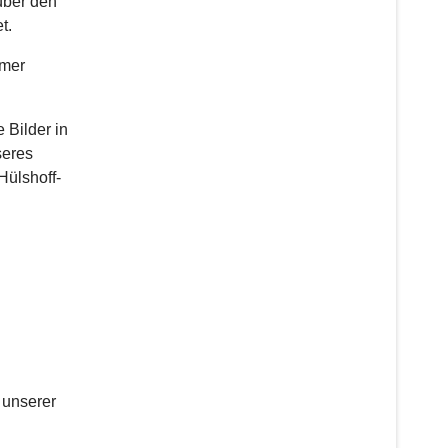
über den
t.
mmer
 Bilder in
seres
Hülshoff-
 unserer