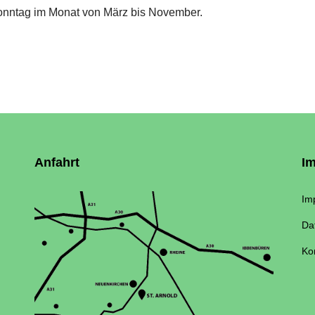
onntag im Monat von März bis November.
Anfahrt
I
Im
Da
Ko