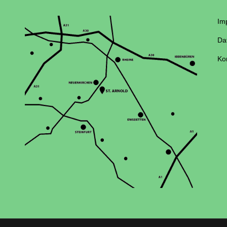
Im
Da
Ko