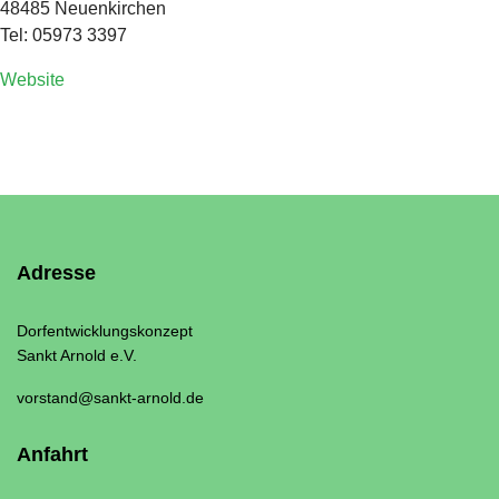
48485 Neuenkirchen
Tel: 05973 3397
Website
Adresse
Dorfentwicklungskonzept
Sankt Arnold e.V.
vorstand@sankt-arnold.de
Anfahrt